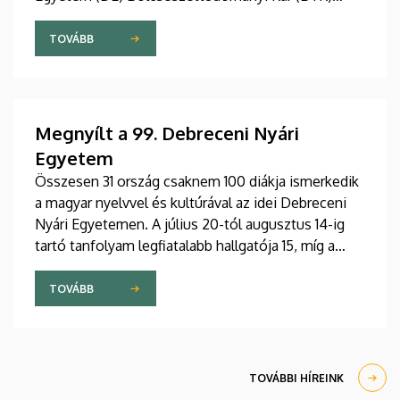
Angol-Amerikai Intézet Angol Nyelvészeti
Tanszéke. A 2026. július 27 - augusztus 7. közötti
TOVÁBB
eseményre csaknem tíz ország mintegy száz
hallgatója érkezett Debrecenbe, hogy rangos
nemzetközi oktatógárda közreműködésével
bővítse nyelvészeti ismereteit.
Megnyílt a 99. Debreceni Nyári
Egyetem
Összesen 31 ország csaknem 100 diákja ismerkedik
a magyar nyelvvel és kultúrával az idei Debreceni
Nyári Egyetemen. A július 20-tól augusztus 14-ig
tartó tanfolyam legfiatalabb hallgatója 15, míg a
legidősebb 80 éves. Az Egyetemi Templomban
tartott hétfői ünnepélyes megnyitón átadták az
TOVÁBB
ösztöndíjasok okleveleit.
TOVÁBBI HÍREINK