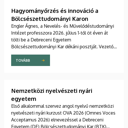
Hagyományőrzés és innováció a
Bölcsészettudományi Karon
Engler Ágnes, a Nevelés- és Művelődéstudományi
Intézet professzora 2026. július 1-től öt éven át
tölti be a Debreceni Egyetem
Bölcsészettudományi Kar dékáni posztját. Vezetői
stratégiájában fontos szerepet szán a kar
hagyományainak, a bölcsészképzés klasszikus
TOVÁBB
normáinak megőrzésének, egyben reagálva a
változó világ kihívásaira, elsősorban az oktatás, a
tudományos élet és a nemzetközi kapcsolatok
terén.
Nemzetközi nyelvészeti nyári
egyetem
Első alkalommal szervez angol nyelvű nemzetközi
nyelvészeti nyári kurzust OVA 2026 (Omnes Voces
Acceptamus 2026) elnevezéssel a Debreceni
Egyetem (DE) Bölcsészettudományi Kar (BTK)