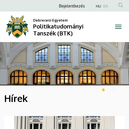
Politikatudományi
Anonim
Bejelentkezés
HU
EN
Felhasználói
Tanszék
Debreceni Egyetem
fiók
Politikatudományi
(BTK)
menüje
Tanszék (BTK)
DIAVETÍTÉS
Hírek
HÍREK