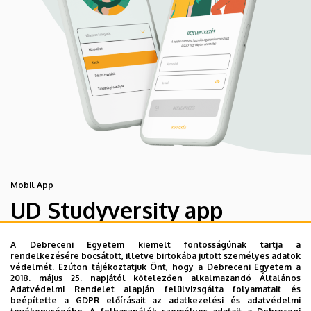
Mobil App
UD Studyversity app
A Debreceni Egyetem kiemelt fontosságúnak tartja a
Engedd meg, hogy figyelmedbe ajánljuk a Debreceni
rendelkezésére bocsátott, illetve birtokába jutott személyes adatok
Egyetem új applikációját, melyet hallgatói számára
védelmét. Ezúton tájékoztatjuk Önt, hogy a Debreceni Egyetem a
2018. május 25. napjától kötelezően alkalmazandó Általános
készített. Az alkalmazás bevezetésével célunk, hogy
Adatvédelmi Rendelet alapján felülvizsgálta folyamatait és
segítsünk eligazodni az egyetemi mindennapokban, a
beépítette a GDPR előírásait az adatkezelési és adatvédelmi