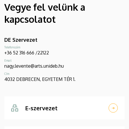
Vegye fel velünk a
kapcsolatot
DE Szervezet
Telefonszám
+36 52 316 666 /22122
Email
nagy.levente@arts.unideb.hu
Cím
4032 DEBRECEN, EGYETEM TÉR 1.
E-szervezet