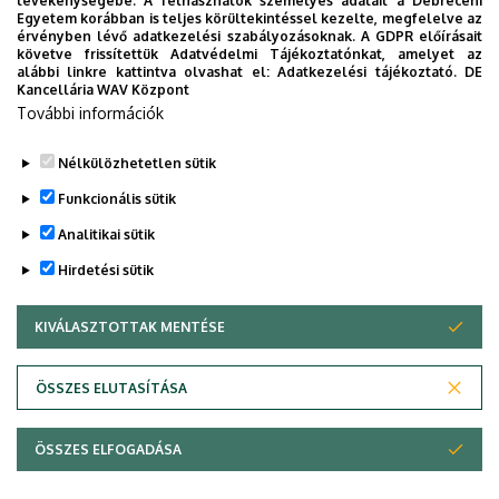
tevékenységébe. A felhasználók személyes adatait a Debreceni
tanulmányaiddal kapcsolatban gyorsan elérhető
Egyetem korábban is teljes körültekintéssel kezelte, megfelelve az
információkat biztosítsunk, útmutatót adjunk az egyetemi
érvényben lévő adatkezelési szabályozásoknak. A GDPR előírásait
követve frissítettük Adatvédelmi Tájékoztatónkat, amelyet az
évek során felmerülő helyzetekkel, kérdésekkel
alábbi linkre kattintva olvashat el:
Adatkezelési tájékoztató.
DE
kapcsolatban, továbbá „zsebközelbe” hozzuk az Egyetem
Kancellária WAV Központ
és Debrecen város kulturális és sport életét.
További információk
Nélkülözhetetlen sütik
Funkcionális sütik
Analitikai sütik
Hirdetési sütik
KIVÁLASZTOTTAK MENTÉSE
WITHDRAW CONSENT
Adatvédelem
Adatvédelem
ÖSSZES ELUTASÍTÁSA
Technikai információk
ÖSSZES ELFOGADÁSA
Szerzői jog © 2026 Unideb