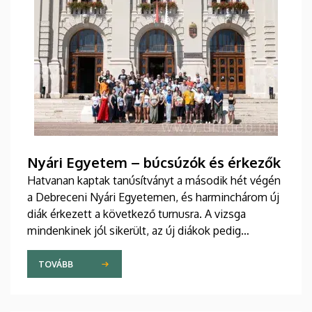
Nyári Egyetem – búcsúzók és érkezők
Hatvanan kaptak tanúsítványt a második hét végén
a Debreceni Nyári Egyetemen, és harminchárom új
diák érkezett a következő turnusra. A vizsga
mindenkinek jól sikerült, az új diákok pedig
sikeresen beilleszkedtek a csoportokba, ahol
továbbra is szorgalmasan tanulják a magyar
TOVÁBB
nyelvet.